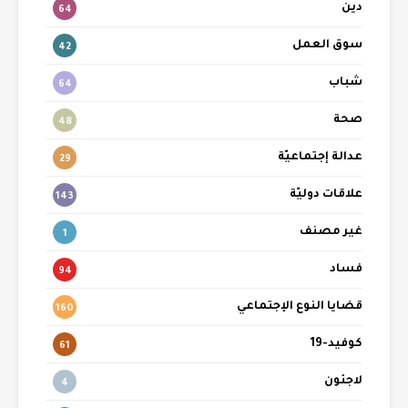
دين
64
سوق العمل
42
شباب
64
صحة
48
عدالة إجتماعيّة
29
علاقات دوليّة
143
غير مصنف
1
فساد
94
قضايا النوع الإجتماعي
160
كوفيد-19
61
لاجئون
4