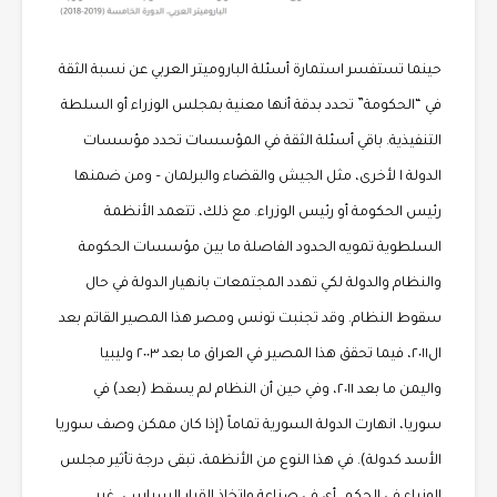
حينما تستفسر استمارة أسئلة الباروميتر العربي عن نسبة الثقة
في “الحكومة” تحدد بدقة أنها معنية بمجلس الوزراء أو السلطة
التنفيذية. باقي أسئلة الثقة في المؤسسات تحدد مؤسسات
الدولة ا لأخرى، مثل الجيش والقضاء والبرلمان – ومن ضمنها
رئيس الحكومة أو رئيس الوزراء. مع ذلك، تتعمد الأنظمة
السلطوية تمويه الحدود الفاصلة ما بين مؤسسات الحكومة
والنظام والدولة لكي تهدد المجتمعات بانهيار الدولة في حال
سقوط النظام. وقد تجنبت تونس ومصر هذا المصير القاتم بعد
ال٢٠١١، فيما تحقق هذا المصير في العراق ما بعد ٢٠٠٣ وليبيا
واليمن ما بعد ٢٠١١، وفي حين أن النظام لم يسقط (بعد) في
سوريا، انهارت الدولة السورية تماماً (إذا كان ممكن وصف سوريا
الأسد كدولة). في هذا النوع من الأنظمة، تبقى درجة تأثير مجلس
الوزراء في الحكم، أي في صناعة واتخاذ القرار السياسي، غير