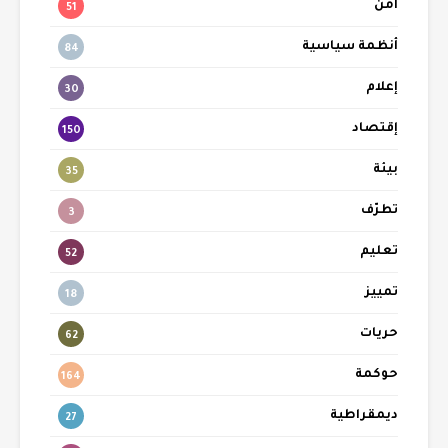
أمن
51
أنظمة سياسية
84
إعلام
30
إقتصاد
150
بيئة
35
تطرّف
3
تعليم
52
تمييز
18
حريات
62
حوكمة
164
ديمقراطية
27