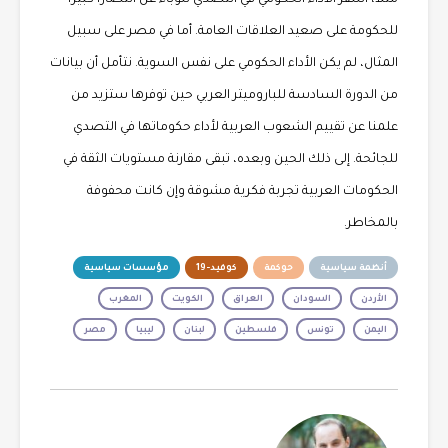
للحكومة على صعيد العلاقات العامة. أما في مصر على سبيل
المثال، لم يكن الأداء الحكومي على نفس السوية. نتأمل أن بيانات
من الدورة السادسة للباروميتر العربي حين توفرها ستزيد من
علمنا عن تقييم الشعوب العربية لأداء حكوماتها في التصدي
للجائحة. إلى ذلك الحين وبعده، تبقى مقارنة مستويات الثقة في
الحكومات العربية تجربة فكرية مشوقة وإن كانت محفوفة
بالمخاطر.
أنظمة سياسية
حوكمة
كوفيد-19
مؤسسات سياسية
الأردن
السودان
العراق
الكويت
المغرب
اليمن
تونس
فلسطين
لبنان
ليبيا
مصر