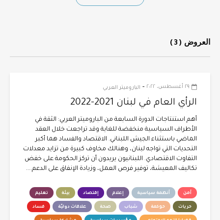
العروض
(3)
-
٢٩ أغسطس، ٢٠٢٢
الباروميتر العربي
الرأي العام في لبنان 2021-2022
أهم استنتاجات الدورة السابعة من الباروميتر العربي: الثقة في
الأطراف السياسية منخفضة للغاية وقد تراجعت خلال العقد
الماضي باستثناء الجيش اللبناني. الاقتصاد والفساد هما أكبر
التحديات التي تواجه لبنان، وهنالك مخاوف كبيرة من تزايد معدلات
التفاوت الاقتصادي. اللبنانيون يريدون أن تركز الحكومة على خفض
تكاليف المعيشة، توفير فرص العمل، وزيادة الإنفاق على الدعم....
أمن
أنظمة سياسية
إعلام
إقتصاد
بيئة
تعليم
حريات
حوكمة
شباب
صحة
علاقات دوليّة
فساد