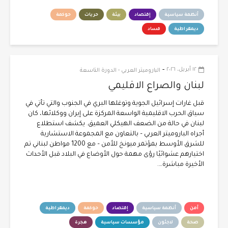
أنظمة سياسية
إقتصاد
بيئة
حريات
حوكمة
ديمقراطية
فساد
-
١٢ أبريل، ٢٠٢٦
الباروميتر العربي - الدورة التاسعة
لبنان والصراع الاقليمي
قبل غارات إسرائيل الجوية وتوغلها البري في الجنوب والتي تأتي في
سياق الحرب الاقليمية الواسعة المركزة على إيران ووكلائها، كان
لبنان في حالة من الضعف الهيكلي العميق. يكشف استطلاع
أجراه الباروميتر العربي – بالتعاون مع المجموعة الاستشارية
للشرق الأوسط بمؤتمر ميونخ للأمن – مع 1200 مواطن لبناني تم
اختيارهم عشوائيًا رؤى مهمة حول الأوضاع في البلاد قبل الأحداث
الأخيرة مباشرة….
أمن
أنظمة سياسية
إقتصاد
حوكمة
ديمقراطية
صحة
لاجئون
مؤسسات سياسية
هجرة