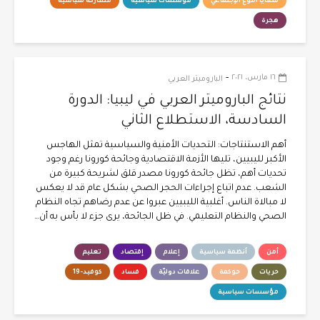
قضايا النوع الإجتماعي
مؤسسات سياسية
مشاركة سياسية
هجرة
-
١٦ مارس، ٢٠٢١
الباروميتر العربي
نتائج الباروميتر العربي في ليبيا: الدورة
السادسة، الاستطلاع الثاني
أهم الاستنتاجات: التحديات الأمنية والسياسية تمثل الهاجس
الأكبر لليبيين، تليها الأزمة الاقتصادية وجائحة كورونا رغم وجود
تحديات أهم، تظل جائحة كورونا مصدر قلق لشريحة كبيرة من
الشعب. عدم اتباع إجراءات الحجر الصحي بشكل عام قد لا يعكس
لا مبالاة الناس. أغلبية الليبيين عبروا عن عدم رضاهم تجاه النظام
الصحي والنظام التعليمي. في ظل الجائحة، يرى جزء لا بأس به أن…
أمن
أنظمة سياسية
إعلام
إقتصاد
تعليم
حريات
حوكمة
علاقات دوليّة
فساد
كوفيد-19
مؤسسات سياسية