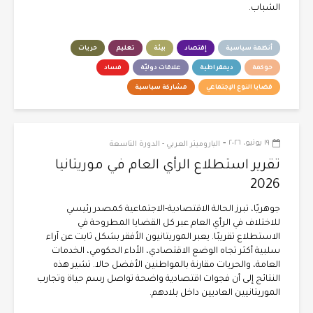
الشباب.
أنظمة سياسية
إقتصاد
بيئة
تعليم
حريات
حوكمة
ديمقراطية
علاقات دوليّة
فساد
قضايا النوع الإجتماعي
مشاركة سياسية
-
١٩ يونيو، ٢٠٢٦
الباروميتر العربي - الدورة التاسعة
تقرير استطلاع الرأي العام في موريتانيا
2026
جوهريًا، تبرز الحالة الاقتصادية-الاجتماعية كمصدر رئيسي
للاختلاف في الرأي العام عبر كل القضايا المطروحة في
الاستطلاع تقريبًا. يعبر الموريتانيون الأفقر بشكل ثابت عن آراء
سلبية أكثر تجاه الوضع الاقتصادي، الأداء الحكومي، الخدمات
العامة، والحريات مقارنة بالمواطنين الأفضل حالا. تشير هذه
النتائج إلى أن فجوات اقتصادية واضحة تواصل رسم حياة وتجارب
الموريتانيين العاديين داخل بلادهم.