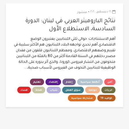
-
١٦ ديسمبر، ٢٠٢٠
منشور
نتائج الباروميتر العربي في لبنان: الدورة
السادسة، الاستطلاع الأول
أهم الاستنتاجات: حوالي ثلثي اللبنانيين يعتبرون الوضع
الاقتصادي أهم تحدي تواجهه البلاد اللبنانيون هم الأكثر سلبية في
تقييم وضعهم الاقتصادي، ومعظم اللبنانيون قلقون من فقدان
مصدر دخلهم في السنة القادمة أكثر من 80 بالمئة من اللبنانيين
متخوفون من انتشار فيروس كورونا، والذي أثر بدوره على الحالة
الوظيفية للبنانيين التخوف من الفيروس لأسباب صحية،...
أمن
أنظمة سياسية
إعلام
إقتصاد
تعليم
حريات
حوكمة
سوق العمل
شباب
صحة
فساد
كوفيد-19
مشاركة سياسية