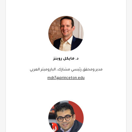
د. مايكل روبنز
مدير ومحقق رئيسي مشارك، الباروميتر العربي
mdr7@princeton.edu