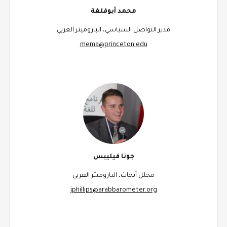
محمد أبوفلغة
مدير التواصل السياسي، الباروميتر العربي
mema@princeton.edu
جونا فيليبس
محلل أبحاث، الباروميتر العربي
jphillips@arabbarometer.org