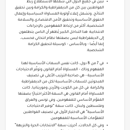
تبين في جميع الدول التي شملها الاستطلاع ربط
المواطنين بين كل من الديمقراطية والكرامة وبين تحقيق
النتائج، وتشمل إعلاء أولوية المساواة السياسية وإعمال
الحقوق الأساسية وتحقيق الأمن الاقتصادي والسلامة
الشخصية، أكثر من ارتباط المفهومين بالإجراءات
الانتخابية. هذا التداخل الكبير يُظهر أن الناس يتطلعون
إلى الديمقراطية ليس بصفتها نظام انتخابي فحسب،
إنما أيضًا – وبالأساس – كوسيلة لتحقيق الكرامة
الشخصية.
في 7 من 8 دول، كانت نفس السمات الأساسية لهذا
المفهوم وذاك – المساواة أمام القانون وتوفّر الاحتياجات
الأساسية – هي صاحبة الترتيب الأعلى في تصنيف
المبحوثين للسمات الأساسية لكل من الديمقراطية
والكرامة. في كل من الكويت والأردن وموريتانيا، كانت
المساواة أمام القانون هي السمة الأكثر اختيارًا بصفتها
المقوّم الأساسي للمفهومين، وفي تونس والعراق
وفلسطين ولبنان، كانت سمة “توفير الاحتياجات
الأساسية” هي الاختيار الأول في تصنيف المواطنين
للمقوّمات الأساسية للمفهومين.
وفي كل الحالات، أحرزت سمة “الانتخابات الحرة والنزيهة”