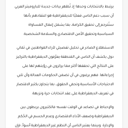
يرتبط بالانتخابات وحدها؛ إذ تُظهر بيانات جديدة للباروميتر العربي
أن سبب دعم الناس فعليًا للديمقراطية هو اعتقادهم بأنها
ستُترجم إلى تحقيق الكرامة، بما يشمل إعمال المساواة
السياسية وتحقيق الأمن الاقتصادي والسلامة الشخصية.
الاستطلاع الصادر في تحليل تفصيلي لآراء المواطنين في ثماني
دول يكشف أن الناس في المنطقة يعرّفون الديمقراطية بالتركيز
على النتائج التي تحققها أكثر مما يركزون في رؤيتهم لها على
إجراءاتها. فهم يرغبون في أن تضمن الحكومات العدالة وأن تلبي
الاحتياجات الأساسية وتحمي الحقوق، بما يتجاوز بكثير الاقتصار
في تعريف الديمقراطية على عقد انتخابات حرة ونزيهة.
والإحباط في تصاعد في الوقت نفسه؛ فالكثيرون يربطون بين
الديمقراطية وضعف الأداء الاقتصادي وعدم الحسم في الحُكم
والإدارة. وبينما يعتبر الناس أن النظم غير الديمقراطية أسوأ، فإن