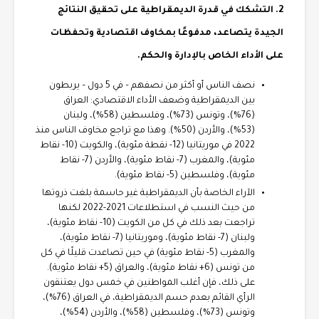
2. التشكك في قدرة الديمقراطية على تحقيق النتائج
الجيدة يتصاعد، مدفوعًا بمخاوف اقتصادية وتحفظات
على الأداء الخاص بالإدارة والحكم.
نصف الناس أو أكثر من نصفهم – في 5 دول – يربطون
بين الديمقراطية وضعف الأداء الاقتصادي: العراق
(76%)، وتونس (73%)، وفلسطين (58%)، ولبنان
(53%)، والأردن (50%). وهذا مع تراجع مخاوف الناس منذ
2022 في موريتانيا (12- نقطة مئوية)، والكويت (10- نقاط
مئوية)، والمغرب (7- نقاط مئوية)، والأردن (7- نقاط
مئوية)، وفلسطين (5- نقاط مئوية).
الآراء الخاصة بأن الديمقراطية غير حاسمة بلغت ذروتها
من حيث النسب في استطلاعات 2021-2022 لكنها
تراجعت بعد ذلك في كل من الكويت (10- نقاط مئوية)،
ولبنان (7- نقاط مئوية)، وموريتانيا (7- نقاط مئوية)،
والمغرب (5- نقاط مئوية) في حين تصاعدت قليلًا في كل
من تونس (6+ نقاط مئوية)، والعراق (5+ نقاط مئوية).
على ذلك، فإن أغلب المواطنين في خمس دول يعتنقون
الرأي القائم بعدم حسم الديمقراطية، في العراق (76%)،
وتونس (73%)، وفلسطين (58%)، والأردن (54%)،