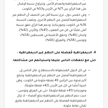
غير الديمقراطية وانعدام الأمن، وتتراوح نسبة الإقبال
على هذا الرأي بين 71% في الأردن و53% في الكويت.
وفي خمس دول، ترى نسبة أقل من النصف أن النظم غير
الديمقراطية أفضل من النظم الأخرى، وبلغت النسبة
36% في الكويت وموريتانيا. ودعم هذا الرأي حقق نسبة
أعلى قليلًا في كل من المغرب (41%)، والأردن (42%)،
ولبنان (46%)، وحقق الأغلبية في فلسطين (54%)،
وتونس (58%)، والعراق (66%).
4. الديمقراطية مُفضلة على النظم غير الديمقراطية –
حتى مع تحفظات الناس عليها واستيائهم من مشاكلها.
في كل الدول المشمولة بالاستطلاع، قال الناس إن
الديمقراطية أفضل من النظم غير الديمقراطية. وتبلغ
أكبر فجوة بين الرأيين 49 نقطة مئوية في الكويت، وهي
كبيرة أيضًا في كل من الأردن (42+ نقطة مئوية)،
وموريتانيا (41+ نقطة مئوية). حتى في العراق وتونس –
حيث دعم النظم غير الديمقراطية يبلغ أقصاه – لا تزال
الديمقراطية مُفضلة على النظم غير الديمقراطية بفارق
ثماني نقاط مئوية.