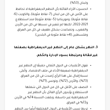
ولبنان (53%).
انحسرت الآراء القائلة بأن النظم الديمقراطية لا تحافظ
على الأمن في كل من لبنان (7- نقاط مئوية)، والكويت (6-
نقاط مئوية)، وموريتانيا (5- نقاط مئوية) منذ استطلاع
2021-2022، لكنها لم تتغير في نسبها في كل من الأردن
والمغرب، وتصاعدت بشكل طفيف في كل من العراق
وفلسطين (4+ نقاط مئوية في البلدين).
3. النظر بشكل عام إلى النظم غير الديمقراطية بصفتها
غير فعّالة ومرتبطة بسوء الإدارة والحُكم.
تقول الأغلبيات في الدول الثماني جميعًا إن النظم غير
الديمقراطية ضعيفة الأداء في ملف الاقتصاد. وأعلى
نسبة إقبال على هذا الرأي رُصدت في كل من العراق
(73%)، والأردن (72%)، وتونس (71%).
النصف على الأقل في كل من الدول التي شملها
الاستطلاع يؤيدون الرأي القائل بأن النظم غير
الديمقراطية غير حاسمة، وبلغت النسبة 74% في الأردن
و72% في العراق.
تربط نسب الأغلبية في الدول المختلفة أيضًا بين النظم