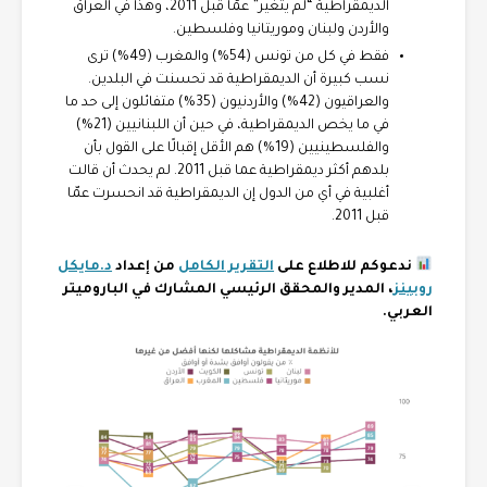
الديمقراطية “لم يتغير” عمّا قبل 2011، وهذا في العراق
والأردن ولبنان وموريتانيا وفلسطين.
فقط في كل من تونس (54%) والمغرب (49%) ترى
نسب كبيرة أن الديمقراطية قد تحسنت في البلدين.
والعراقيون (42%) والأردنيون (35%) متفائلون إلى حد ما
في ما يخص الديمقراطية، في حين أن اللبنانيين (21%)
والفلسطينيين (19%) هم الأقل إقبالًا على القول بأن
بلدهم أكثر ديمقراطية عما قبل 2011. لم يحدث أن قالت
أغلبية في أي من الدول إن الديمقراطية قد انحسرت عمّا
قبل 2011.
ندعوكم للاطلاع على
التقرير الكامل
من إعداد
د.مايكل
روبينز
، المدير والمحقق الرئيسي المشارك في الباروميتر
العربي.