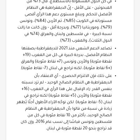
في كل الدول المشمولة بالاستطلاع، قال 73% من
المبحوثين – على الأقل – إنّ الديمقراطية هي النظام
الأفضل للحكم. ويبلغ مستوى دعم هذا الرأي أقصى
مستوياته في الكويت (85%)، ثم الأردن (84%)، وتونس
(79%)، وموريتانيا (77%)، وبدرجة أقل – وإن كانت ما زالت
نسبة كبيرة – في فلسطين ولبنان والعراق (74% في
الدول الثلاث)، والمغرب (73%).
تصاعد الدعم الشعبي منذ 2021 للديمقراطية بصفتها
النظام الأفضل، بدرجة كبيرة في كل من المغرب (19+
نقطة مئوية) والأردن وتونس (7+ نقاط مئوية) والعراق
(+6 نقاط مئوية)، لكنه تراجع في لبنان (7- نقاط مئوية).
على ذلك فإن الالتزام الحصري – أي الاعتقاد بأن
الديمقراطية هي النظام الصالح الوحيد – لم تزد نسبته
بنفس القدر. زاد الإقبال على هذا الرأي في المغرب (16+
نقطة مئوية) والأردن (5+ نقاط مئوية) لكنه تراجع في
لبنان (5- نقاط مئوية). لكن توجّه الآراء الأطول أجلًا يُظهر
زيادة في نسبة من قالوا بأن الديمقراطية هي النظام
الصالح الوحيد، بأكثر من 10 نقاط مئوية في كل من
فلسطين وتونس قياسًا إلى نسب عام 2016، وإن كان
قد تراجع بنحو 20 نقطة مئوية في لبنان.