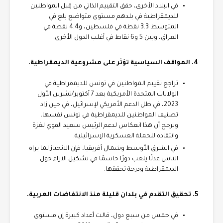
في البلاد الأخرى، حقق التقييم الذاتي من قِبل المواطنين
للديمقراطية في بلدهم مستوى متواضع بلغ في
المتوسط 3.3 نقطة في فلسطين، و4.4 نقطة في
العراق، وبين 5 و6 نقاط في أغلب الدول الأخرى.
4. المواقف السياسية تؤثر على مشروعية الديمقراطية.
تراجع تقييم المواطنين في تونس للديمقراطية في
الولايات المتحدة الأمريكية بعد 7 أكتوبر/تشرين الأول
2023، في ظل الدعم الأمريكي لإسرائيل، في حين زاد
تصنيف المواطنين للديمقراطية في تونس نفسها،
ويرجح أن هذا انعكاس لدعم الرئيس سعيد القوي لغزة
وانتقاده للحملة العسكرية الإسرائيلية.
في الشرق الأوسط وشمال أفريقيا، فإن الانحياز لما يراه
الناس عدلًا يلعب دورًا حاسمًا في تشكيل الآراء حول
الديمقراطية ودرجة تحققها.
5. تحقيق التقدم في بلدان قليلة منذ الانتفاضات العربية.
في خمس من سبع دول، قالت أعداد كبيرة إن مستوى