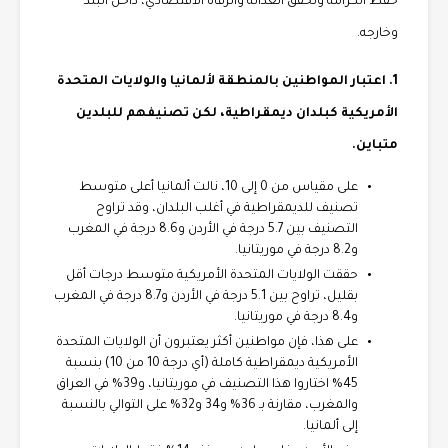
حفظ الكرامة وتحقق العدالة والرفاه الاقتصادي، داخل البلد
وخارجه.
1. اعتبار المواطنين بالمنطقة لألمانيا والولايات المتحدة
الأمريكية كبلدان ديمقراطية، لكن تصنيفهم للبلدين
متباين.
على مقياس من 0 إلى 10، نالت ألمانيا أعلى متوسط
تصنيف للديمقراطية في أغلب البلدان، وقد تراوح
التصنيف بين 5.7 درجة في الأردن و8.6 درجة في المغرب
و8.2 درجة في موريتانيا.
حققت الولايات المتحدة الأمريكية متوسط درجات أقل
بقليل، تراوح بين 5.1 درجة في الأردن و8.7 درجة في المغرب
و8.4 درجة في موريتانيا.
على هذا، فإن مواطنين أكثر يعتبرون أن الولايات المتحدة
الأمريكية ديمقراطية كاملة (أي درجة 10 من 10) بنسبة
45% اختاروا هذا التصنيف في موريتانيا، و39% في العراق
والمغرب، مقارنة بـ 36% و34 و32% على التوالي بالنسبة
إلى ألمانيا.