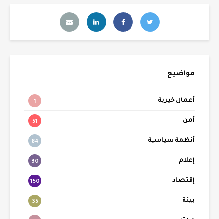
مواضيع
أعمال خيرية
1
أمن
51
أنظمة سياسية
84
إعلام
30
إقتصاد
150
بيئة
35