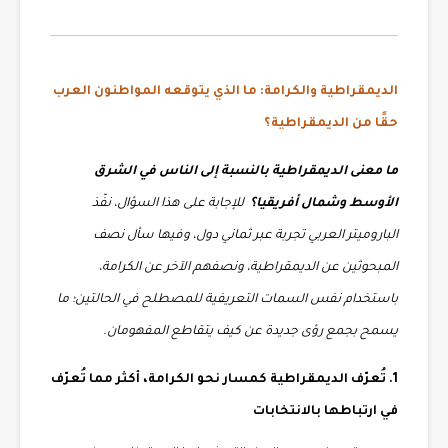
الديمقراطية والكرامة: ما الذي يتوقعه المواطنون العرب
حقًا من الديمقراطية؟
ما معنى الديمقراطية بالنسبة إلى الناس في الشرق
الأوسط وشمال أفريقيا؟
للإجابة على هذا السؤال، نفّذ
الباروميتر العربي تجربة عبر ثماني دول، وفيها سأل نصف
المبحوثين عن الديمقراطية، ونصفهم الآخر عن الكرامة،
باستخدام نفس السمات التعريفية للمصطلح في الحالتين؛ ما
يسمح بجمع رؤى جديدة عن كيف يتقاطع المفهومان.
1. تُعرّف الديمقراطية كمسار نحو الكرامة، أكثر مما تُعرّف
في ارتباطها بالانتخابات