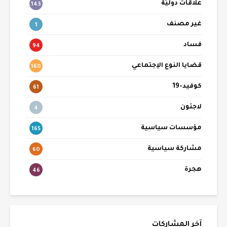
علاقات دوليّة
143
غير مصنف
1
فساد
94
قضايا النوع الإجتماعي
160
كوفيد-19
61
لاجئون
4
مؤسسات سياسية
165
مشاركة سياسية
60
هجرة
46
آخر المشاركات