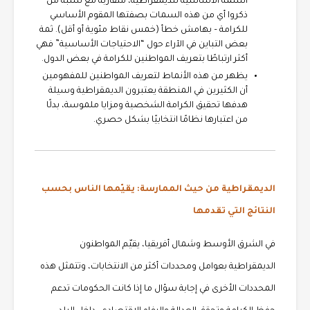
السمة الأساسية للديمقراطية، متقاربة مع نسبة من
ذكروا أي من هذه السمات بصفتها المقوم الأساسي
للكرامة – بهامش خطأ (خمس نقاط مئوية أو أقل). ثمة
بعض التباين في الآراء حول “الاحتياجات الأساسية” فهي
أكثر ارتباطًا بتعريف المواطنين للكرامة في بعض الدول.
يظهر من هذه الأنماط لتعريف المواطنين للمفهومين
أن الكثيرين في المنطقة يعتبرون الديمقراطية وسيلة
هدفها تحقيق الكرامة الشخصية ومزايا ملموسة، بدلًا
من اعتبارها نظامًا انتخابيًا بشكل حصري.
الديمقراطية من حيث الممارسة: يقيّمها الناس بحسب
النتائج التي تقدمها
في الشرق الأوسط وشمال أفريقيا، يقيّم المواطنون
الديمقراطية بعوامل ومحددات أكثر من الانتخابات، وتتمثل هذه
المحددات الأخرى في إجابة سؤال ما إذا كانت الحكومات تدعم