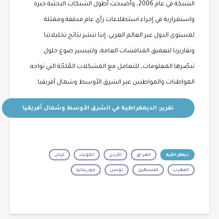
الشبكة في عام 2006، وأصبحت أطول الشبكات البحثية خبرة
واستمرارية في إجراء استطلاعات رأي عام مدققة وممثلة
لمستوى الدول عبر العالم العربي. إننا ننشر نتائج تحليلاتنا
وتقاريرنا لتعميق المناقشات العامة، ولتيسير صوغ حلول
تبصّرها المعلومات، للتعامل مع المشكلات المُلحّة التي تواجه
المواطنات والمواطنين عبر الشرق الأوسط وشمال أفريقيا.
تقرير: الديمقراطية في الشرق الأوسط وشمال أفريقيا
ديمقراطية
العراق
الأردن
الكويت
لبنان
المغرب
فلسطين
تونس
موريتانيا