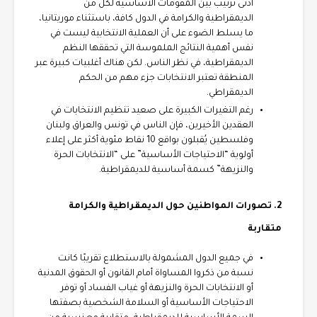
أدنى ترتيب بين المقومات الأساسية لكل من
الديمقراطية والكرامة في الدول كافة، باستثناء موريتانيا،
ما يسلط الضوء على أن العملية الانتخابية ليست في
نفس أهمية النتائج الملموسة التي تحققها النظم
الديمقراطية، في نظر الناس. لكن هناك أغلبيات كبيرة عبر
المنطقة تعتبر الانتخابات جزء مهم من الحكم
الديمقراطي.
رغم التغيرات الكبيرة على صعيد تنظيم الانتخابات في
العقدين الأخيرين، فإن الناس في تونس والعراق ولبنان
وفلسطين يُقبلون بواقع 10 نقاط مئوية أكثر على إعلاء
أولوية “الاحتياجات الأساسية” على “الانتخابات الحرة
والنزيهة” كسمة أساسية للديمقراطية.
2. تصورات المواطنين حول الديمقراطية والكرامة
متقاربة
في جميع الدول المشمولة بالاستطلاع تقريبًا كانت
نسبة من ذكروا المساواة أمام القانون أو الحقوق المدنية
أو الانتخابات الحرة والنزيهة أو غياب الفساد أو توفر
الاحتياجات الأساسية أو السلامة الشخصية بصفتها