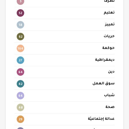
تطرّف
3
تعليم
52
تمييز
18
حريات
62
حوكمة
164
ديمقراطية
27
دين
64
سوق العمل
42
شباب
64
صحة
48
عدالة إجتماعيّة
29