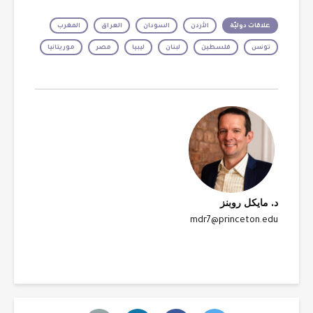
علاقات دوليّة
الأردن
السودان
العراق
المغرب
تونس
فلسطين
لبنان
ليبيا
مصر
موريتانيا
د. مايكل روبنز
mdr7@princeton.edu