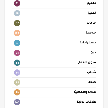
تعليم
52
تمييز
18
حريات
62
حوكمة
164
ديمقراطية
27
دين
64
سوق العمل
42
شباب
64
صحة
48
عدالة إجتماعيّة
29
علاقات دوليّة
143