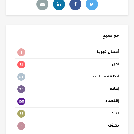
مواضيع
أعمال خيرية
1
أمن
51
أنظمة سياسية
84
إعلام
30
إقتصاد
150
بيئة
35
تطرّف
3