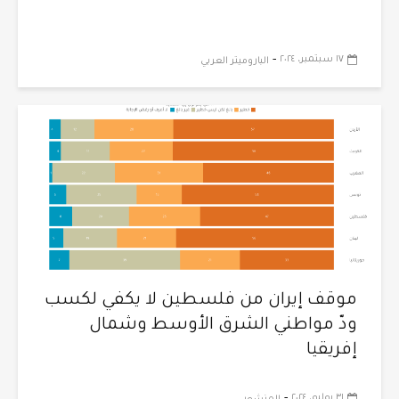
-
١٧ سبتمبر، ٢٠٢٤
الباروميتر العربي
موقف إيران من فلسطين لا يكفي لكسب
ودّ مواطني الشرق الأوسط وشمال
إفريقيا
٣١ يوليو، ٢٠٢٤