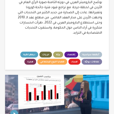
يوضّح الباروميتر العربي في دورته الثامنة صورة الرأي العام في
الأردن في لحظة حرجة. مع تراجع قيود فترة جائحة كورونا
وتغيراتها، عادت إلى الصدارة من جديد الكثير من التحديات التي
واجهت الأردن على مدار العقد الماضي. من مطلع عقد الـ 2010
وحتى استطلاع الباروميتر العربي في 2022، طرأت انحسارات
متكررة في آراء الناس حول الحكومة، واستمرت التحديات
الاقتصادية في التزايد.
أنظمة سياسية
إقتصاد
بيئة
حريات
ديمقراطية
علاقات دوليّة
فساد
قضايا النوع الإجتماعي
هجرة