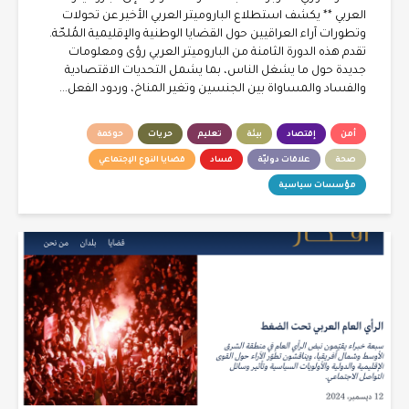
العربي ** يكشف استطلاع الباروميتر العربي الأخير عن تحولات
وتطورات آراء العراقيين حول القضايا الوطنية والإقليمية المُلحّة.
تقدم هذه الدورة الثامنة من الباروميتر العربي رؤى ومعلومات
جديدة حول ما يشغل الناس، بما يشمل التحديات الاقتصادية
والفساد والمساواة بين الجنسين وتغير المناخ، وردود الفعل...
أمن
إقتصاد
بيئة
تعليم
حريات
حوكمة
صحة
علاقات دوليّة
فساد
قضايا النوع الإجتماعي
مؤسسات سياسية