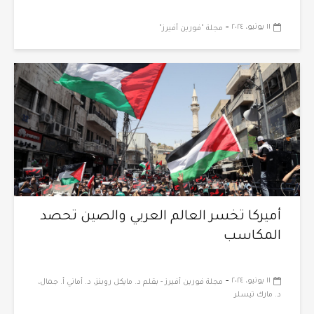
-
١١ يونيو، ٢٠٢٤
مجلة "فورين أفيرز"
أميركا تخسر العالم العربي والصين تحصد
المكاسب
-
١١ يونيو، ٢٠٢٤
مجلة فورين أفيرز - بقلم د. مايكل روبنز، د. أماني أ. جمال،
د. مارك تيسلر