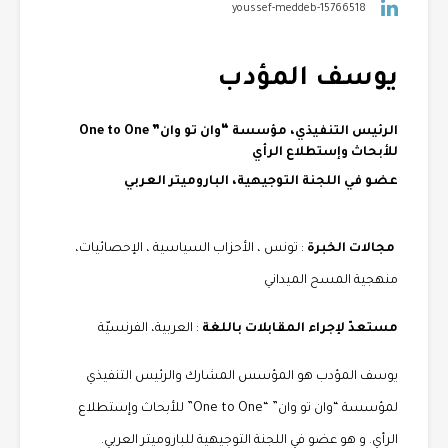
youssef-meddeb-15766518
يوسف المؤدب
الرئيس التنفيذي، مؤسسة “وان تو وان” One to One
للأبحاث وإستطلاع الرأي
عضو في اللجنة التوجيهية، الباروميتر العربي
مجالات الخبرة
: تونس ، الأحزاب السياسية ، الإحصائيات،
منهجية المسح الميداني
مستعدّ لإجراء المقابلات باللغة
: العربية، الفرنسيّة
يوسف المؤدب هو المؤسس المشارك والرئيس التنفيذي
لمؤسسة “وان تو وان” “One to One” للأبحاث وإستطلاع
الرأي. و هو عضو في اللجنة التوجيهية للباروميتر العربي.