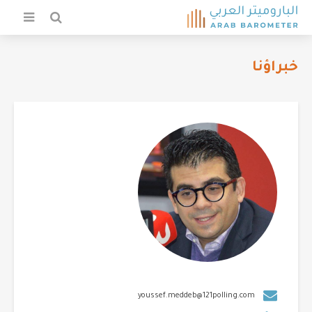
خبراؤنا
youssef.meddeb@121polling.com