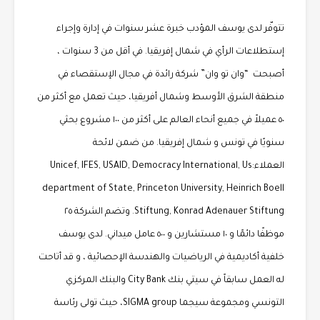
تتوفّر لدى يوسف المؤدب خبرة عشر سنوات في إدارة وإجراء
إستطلاعات الرأي في شمال إفريقيا. في أقل من 3 سنوات ،
أصبحت “وان تو وان” شركة رائدة في مجال الإستقصاء في
منطقة الشرق الأوسط وشمال أفريقيا، حيث تعمل مع أكثر من
٥٠ عميلاً في جميع أنحاء العالم على أكثر من ١٠٠ مشروع بحثي
سنويًا في تونس و شمال إفريقيا. من ضمن لائحة
العملاء:Unicef, IFES, USAID, Democracy International, Us
department of State, Princeton University, Heinrich Boell
Stiftung, Konrad Adenauer Stiftung. وتضم الشركة ٢٥
موظفًا دائمًا و ١٠ مستشارين و ٥٠٠ عامل ميداني. لدى يوسف
خلفية أكاديمية في الرياضيات والهندسة الإحصائية ، و قد أتاحت
له العمل سابقاً في سيتي بنك City Bank والبنك المركزي
التونسي ومجموعة سيجما SIGMA group، حيث تولى رئاسة