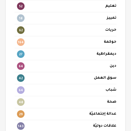
تعليم
52
تمييز
18
حريات
62
حوكمة
164
ديمقراطية
27
دين
64
سوق العمل
42
شباب
64
صحة
48
عدالة إجتماعيّة
29
علاقات دوليّة
143