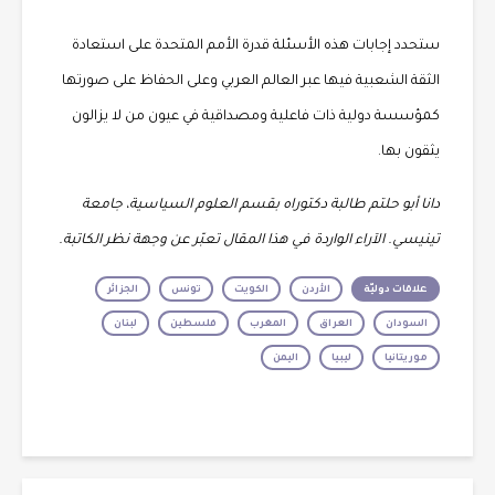
ستحدد إجابات هذه الأسئلة قدرة الأمم المتحدة على استعادة
الثقة الشعبية فيها عبر العالم العربي وعلى الحفاظ على صورتها
كمؤسسة دولية ذات فاعلية ومصداقية في عيون من لا يزالون
يثقون بها.
دانا أبو حلتم طالبة دكتوراه بقسم العلوم السياسية، جامعة
تينيسي. الآراء الواردة في هذا المقال تعبّر عن وجهة نظر الكاتبة.
علاقات دوليّة
الأردن
الكويت
تونس
الجزائر
السودان
العراق
المغرب
فلسطين
لبنان
موريتانيا
ليبيا
اليمن