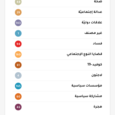
صحة
48
عدالة إجتماعيّة
29
علاقات دوليّة
143
غير مصنف
1
فساد
94
قضايا النوع الإجتماعي
160
كوفيد-19
61
لاجئون
4
مؤسسات سياسية
165
مشاركة سياسية
60
هجرة
46