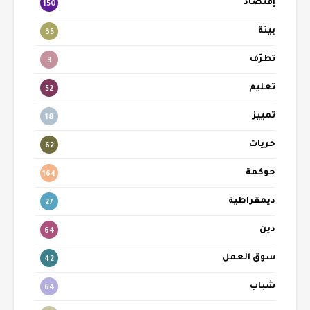
إقتصاد
150
بيئة
35
تطرّف
3
تعليم
52
تمييز
18
حريات
62
حوكمة
164
ديمقراطية
27
دين
64
سوق العمل
42
شباب
64